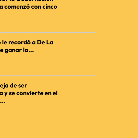
ia comenzó con cinco
IENCIA
 le recordó a De La
e ganar la...
IENCIA
eja de ser
 y se convierte en el
...
IENCIA