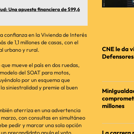
lud: Una apuesta financiera de $99,6
RECIENTES
a confianza en la Vivienda de Interés
ás de 1,1 millones de casas, con el
CNE le da vi
al urbano y rural.
Defensores d
o que mueve el país en dos ruedas,
REDACCIÓN AGENC
l modelo del SOAT para motos,
ituyéndolo por un esquema que
a siniestralidad y premie al buen
MinIgualdad
comprometi
millones
mbién aterriza en una advertencia
REDACCIÓN AGENC
e marzo, con consultas en simultáneo
 debe pedir y marcar una sola opción
La carrera 
e un precandidato anula el voto.