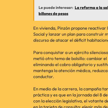
Le puede interesar:
La reforma a la sa
billones de pesos
En vivienda, Pinzón propone reactivar l
Social y lanzar un plan para construir m
discurso de atacar el déficit habitacion
Para conquistar a un ejército silencios
metió otro tema de bolsillo: cambiar e
eliminando el cobro obligatorio y sust
mantenga la atención médica, reduzca l
conductor.
En medio de la carrera, la campaña ta
práctica y es que en la jornada del 8 d
con la elección legislativa, el votante
en la tarjeta de consulta; elegir más d