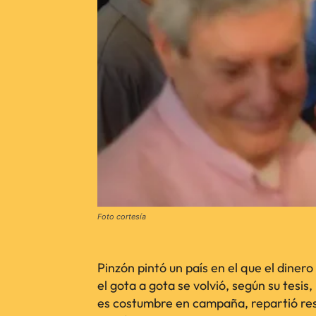
Foto cortesía
Pinzón pintó un país en el que el dinero
el gota a gota se volvió, según su tesis,
es costumbre en campaña, repartió res