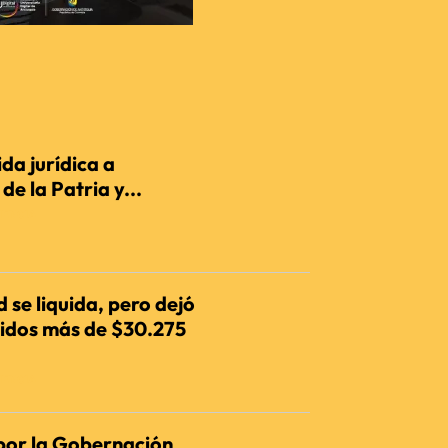
da jurídica a
e la Patria y...
IENCIA
 se liquida, pero dejó
dos más de $30.275
IENCIA
por la Gobernación