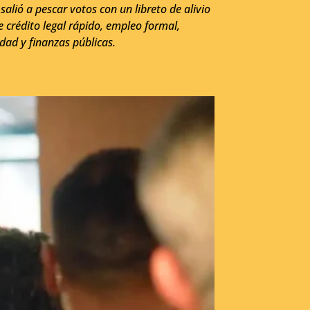
alió a pescar votos con un libreto de alivio
crédito legal rápido, empleo formal,
dad y finanzas públicas.