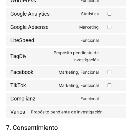
WordPress
Funcional
Consent
to
Google Analytics
Statistics
Consent
service
to
wordpress
Google Adsense
Marketing
Consent
service
to
google-
LiteSpeed
Funcional
Consent
service
analytics
to
google-
Propósito pendiente de
TagDiv
service
adsense
Consent
investigación
litespeed
to
Facebook
Marketing, Funcional
service
Consent
tagdiv
to
TikTok
Marketing, Funcional
Consent
service
to
facebook
Complianz
Funcional
Consent
service
to
tiktok
Varios
Propósito pendiente de investigación
Consent
service
to
complianz
7. Consentimiento
service