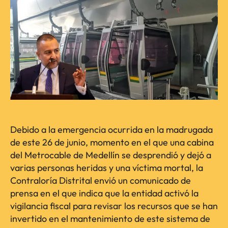
Debido a la emergencia ocurrida en la madrugada
de este 26 de junio, momento en el que una cabina
del Metrocable de Medellín se desprendió y dejó a
varias personas heridas y una víctima mortal, la
Contraloría Distrital envió un comunicado de
prensa en el que indica que la entidad activó la
vigilancia fiscal para revisar los recursos que se han
invertido en el mantenimiento de este sistema de