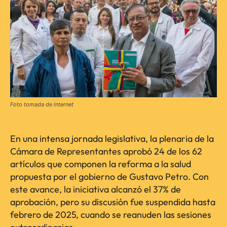
Foto tomada de Internet
En una intensa jornada legislativa, la plenaria de la
Cámara de Representantes aprobó 24 de los 62
artículos que componen la reforma a la salud
propuesta por el gobierno de Gustavo Petro. Con
este avance, la iniciativa alcanzó el 37% de
aprobación, pero su discusión fue suspendida hasta
febrero de 2025, cuando se reanuden las sesiones