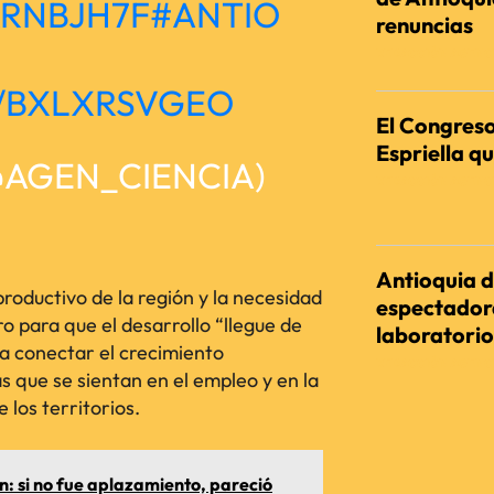
KRNBJH7F
#ANTIO
renuncias
REDACCIÓN AGENC
M/BXLXRSVGEO
El Congreso
Espriella qu
@AGEN_CIENCIA)
REDACCIÓN AGENC
Antioquia d
roductivo de la región y la necesidad
espectadora
ro para que el desarrollo “llegue de
laboratorio
a conectar el crecimiento
REDACCIÓN AGENC
s que se sientan en el empleo y en la
los territorios.
: si no fue aplazamiento, pareció