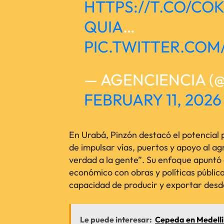
HTTPS://T.CO/CO
QUIA
…
PIC.TWITTER.CO
— AGENCIENCIA (
FEBRUARY 11, 2026
En Urabá, Pinzón destacó el potencial p
de impulsar vías, puertos y apoyo al ag
verdad a la gente”. Su enfoque apuntó 
económico con obras y políticas pública
capacidad de producir y exportar desde 
Le puede interesar:
Cepeda en Medellín