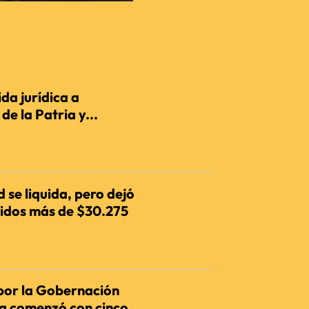
da jurídica a
e la Patria y...
IENCIA
 se liquida, pero dejó
dos más de $30.275
IENCIA
por la Gobernación
ia comenzó con cinco