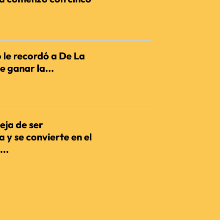
IENCIA
 le recordó a De La
e ganar la...
IENCIA
eja de ser
 y se convierte en el
...
IENCIA