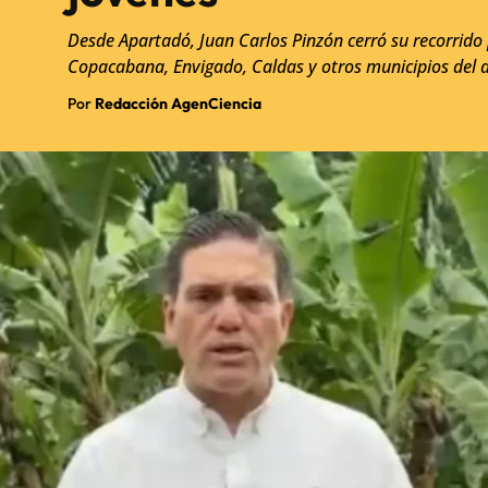
Desde Apartadó, Juan Carlos Pinzón cerró su recorrido p
Copacabana, Envigado, Caldas y otros municipios del
Por
Redacción AgenCiencia