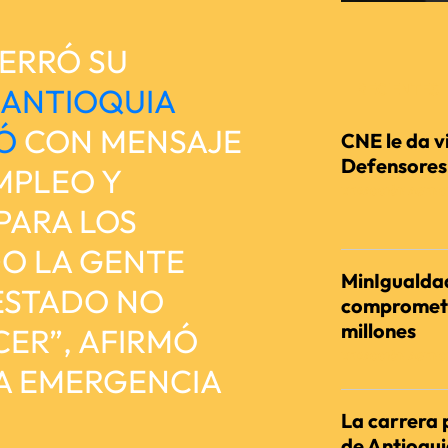
ERRÓ SU
RECIENTES
ANTIOQUIA
Ó
CON MENSAJE
CNE le da vi
Defensores d
MPLEO Y
REDACCIÓN AGENC
PARA LOS
O LA GENTE
MinIgualdad
 ESTADO NO
comprometi
millones
ER”, AFIRMÓ
REDACCIÓN AGENC
LA EMERGENCIA
La carrera 
de Antioqu