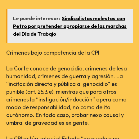
Le puede interesar:
Sindicalistas molestos con
Petro por pretender apropiarse de las marchas
del Día de Trabajo
Crímenes bajo competencia de la CPI
La Corte conoce de genocidio, crímenes de lesa
humanidad, crímenes de guerra y agresión. La
“incitación directa y pública al genocidio” es
punible (art. 25.3.e), mientras que para otros
crímenes la “instigación/inducción” opera como
modo de responsabilidad, no como delito
autónomo. En todo caso, probar nexo causal y
umbral de gravedad es exigente.
La CPI actúa solo si el Estado “no puede o no