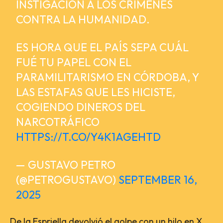
INSTIGACIÓN A LOS CRÍMENES
CONTRA LA HUMANIDAD.
ES HORA QUE EL PAÍS SEPA CUÁL
FUÉ TU PAPEL CON EL
PARAMILITARISMO EN CÓRDOBA, Y
LAS ESTAFAS QUE LES HICISTE,
COGIENDO DINEROS DEL
NARCOTRÁFICO
HTTPS://T.CO/Y4K1AGEHTD
— GUSTAVO PETRO
(@PETROGUSTAVO)
SEPTEMBER 16,
2025
De la Espriella devolvió el golpe con un hilo en X