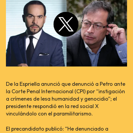
De la Espriella anunció que denunció a Petro ante
la Corte Penal Internacional (CPI) por “instigación
a crímenes de lesa humanidad y genocidio”; el
presidente respondió en la red social X
vinculándolo con el paramilitarismo.
El precandidato publicó: “He denunciado a