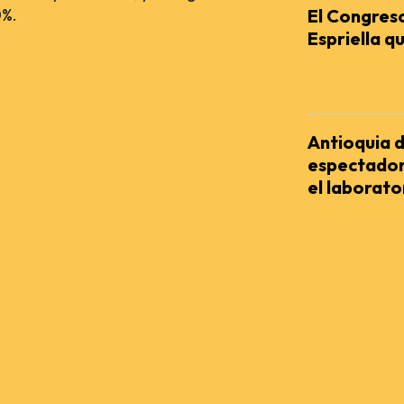
El Congreso
0%.
Espriella qu
REDACCIÓN AGENC
Antioquia d
espectador
el laborator
REDACCIÓN AGENC