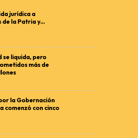
da jurídica a
de la Patria y...
IENCIA
 se liquida, pero
ometidos más de
llones
IENCIA
 por la Gobernación
ia comenzó con cinco
IENCIA