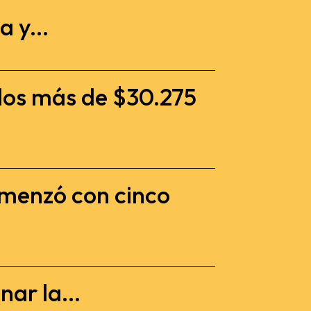
 y...
dos más de $30.275
omenzó con cinco
ar la...