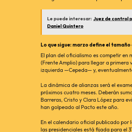
Le puede interesar:
Juez de control 
Daniel Quintero
Lo que sigue: marzo define el tamaño 
El plan del oficialismo es competir en
(Frente Amplio) para llegar a primera
izquierda —Cepeda— y, eventualmente
La dinámica de alianzas será el exame
próximos cuatro meses. Deberán sumar
Barreras, Cristo y Clara López para e
han golpeado al Pacto este año.
En el calendario oficial publicado por 
las presidenciales está fijada para el