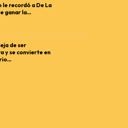
 le recordó a De La
e ganar la...
IENCIA
eja de ser
a y se convierte en
io...
IENCIA