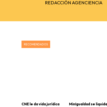
REDACCIÓN AGENCIENCIA
RECOMENDADOS
CNE le da vida jurídica
MinIgualdad se liquida