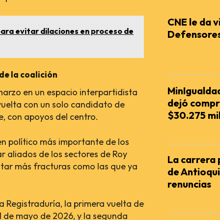
CNE le da vi
para evitar dilaciones en proceso de
Defensores 
REDACCIÓN AGENC
de la coalición
MinIgualdad
 marzo en un espacio interpartidista
dejó compr
 vuelta con un solo candidato de
$30.275 mi
, con apoyos del centro.
REDACCIÓN AGENC
n político más importante de los
 aliados de los sectores de Roy
La carrera
vitar más fracturas como las que ya
de Antioqu
renuncias
REDACCIÓN AGENC
la Registraduría, la primera vuelta de
 31 de mayo de 2026, y la segunda