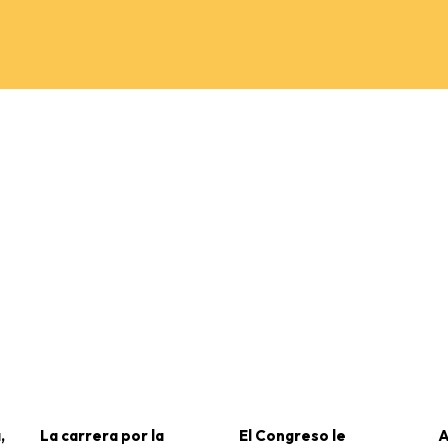
,
La carrera por la
El Congreso le
A