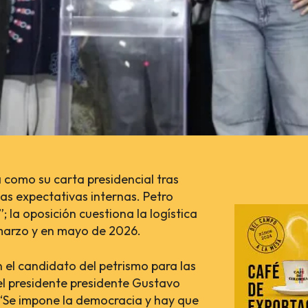
a como su carta presidencial tras
as expectativas internas. Petro
 la oposición cuestiona la logística
n marzo y en mayo de 2026.
 el candidato del petrismo para las
el presidente presidente Gustavo
l: “Se impone la democracia y hay que