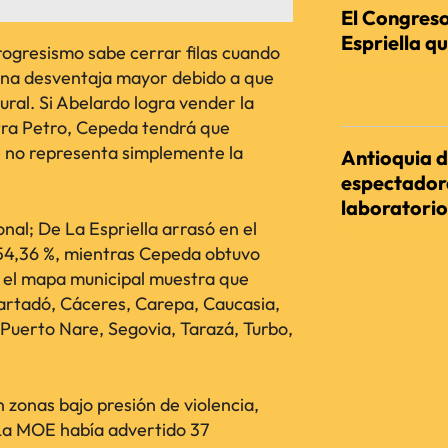
El Congreso
Espriella qu
rogresismo sabe cerrar filas cuando
REDACCIÓN AGENC
una desventaja mayor debido a que
ral. Si Abelardo logra vender la
tra Petro, Cepeda tendrá que
e no representa simplemente la
Antioquia d
espectadora
laboratorio
onal; De La Espriella arrasó en el
REDACCIÓN AGENC
 54,36 %, mientras Cepeda obtuvo
, el mapa municipal muestra que
artadó, Cáceres, Carepa, Caucasia,
Puerto Nare, Segovia, Tarazá, Turbo,
n zonas bajo presión de violencia,
 La MOE había advertido 37