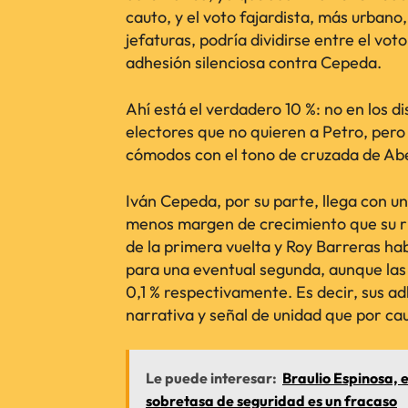
cauto, y el voto fajardista, más urba
jefaturas, podría dividirse entre el vot
adhesión silenciosa contra Cepeda.
Ahí está el verdadero 10 %: no en los di
electores que no quieren a Petro, per
cómodos con el tono de cruzada de Ab
Iván Cepeda, por su parte, llega con u
menos margen de crecimiento que su ri
de la primera vuelta y Roy Barreras ha
para una eventual segunda, aunque las
0,1 % respectivamente. Es decir, sus a
narrativa y señal de unidad que por cau
Le puede interesar:
Braulio Espinosa, 
sobretasa de seguridad es un fracaso