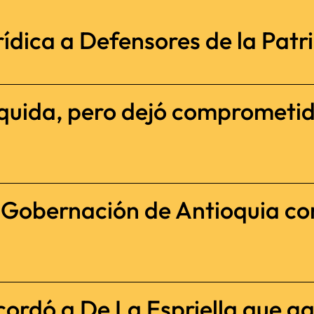
ídica a Defensores de la Patria
iquida, pero dejó comprometi
a Gobernación de Antioquia c
cordó a De La Espriella que ga