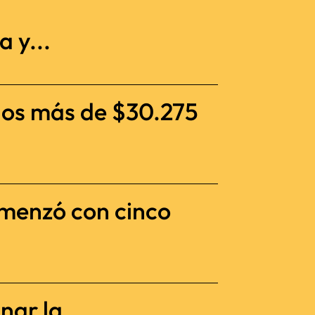
 y...
dos más de $30.275
omenzó con cinco
nar la...