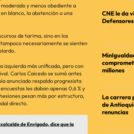
no, moderado y menos obediente a
o en blanco, la abstención o una
CNE le da vi
Defensores d
REDACCIÓN AGENC
scursos de tarima, sino en los
o tampoco necesariamente se sienten
elardo.
MinIgualdad
comprometi
na izquierda más unificada, pero con
millones
val. Carlos Caicedo se sumó antes
REDACCIÓN AGENC
bía anunciado respaldo progresista
 encuestas les daban apenas 0,6 % y
dhesiones pesan más por estructura,
La carrera 
dal directo.
de Antioqu
renuncias
REDACCIÓN AGENC
exalcalde de Envigado, dice que la