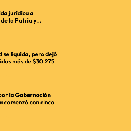
da jurídica a
e la Patria y...
IENCIA
 se liquida, pero dejó
dos más de $30.275
IENCIA
por la Gobernación
ia comenzó con cinco
IENCIA