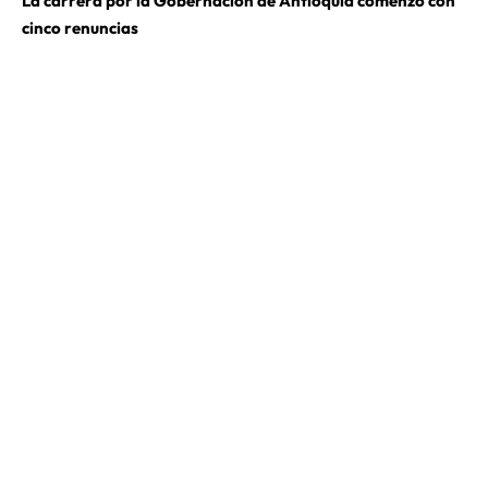
La carrera por la Gobernación de Antioquia comenzó con
cinco renuncias