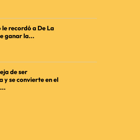
IENCIA
 le recordó a De La
e ganar la...
IENCIA
eja de ser
 y se convierte en el
...
IENCIA