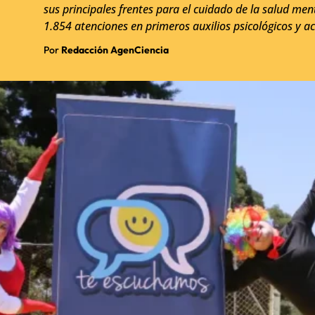
sus principales frentes para el cuidado de la salud ment
1.854 atenciones en primeros auxilios psicológicos y
Por
Redacción AgenCiencia