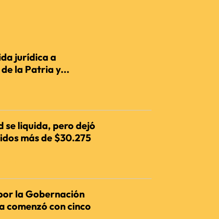
da jurídica a
e la Patria y...
IENCIA
 se liquida, pero dejó
dos más de $30.275
IENCIA
por la Gobernación
ia comenzó con cinco