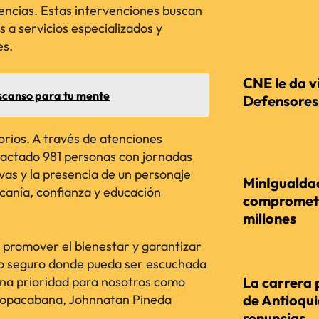
encias. Estas intervenciones buscan
as a servicios especializados y
es.
RECIENTES
CNE le da vi
escanso para tu mente
Defensores d
REDACCIÓN AGENC
torios. A través de atenciones
mpactado 981 personas con jornadas
vas y la presencia de un personaje
MinIgualdad
anía, confianza y educación
comprometi
millones
REDACCIÓN AGENC
, promover el bienestar y garantizar
o seguro donde pueda ser escuchada
una prioridad para nosotros como
La carrera 
 Copacabana, Johnnatan Pineda
de Antioqu
renuncias