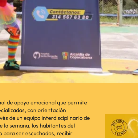
al de apoyo emocional que permite
cializadas, con orientación
vés de un equipo interdisciplinario de
de la semana, los habitantes del
 para ser escuchados, recibir