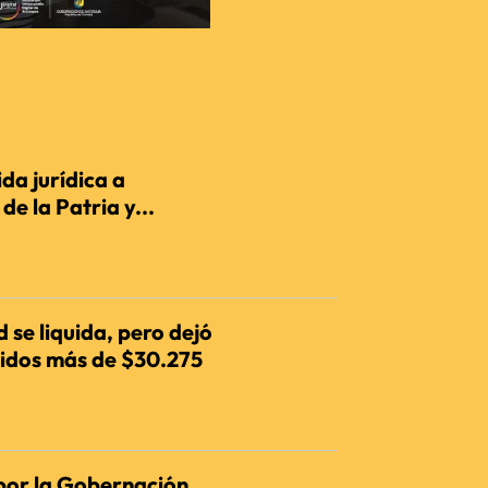
da jurídica a
e la Patria y...
IENCIA
 se liquida, pero dejó
dos más de $30.275
IENCIA
por la Gobernación