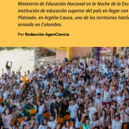
Ministerio de Educación Nacional en la Noche de la Exc
institución de educación superior del país en llegar co
Plateado, en Argelia-Cauca, uno de los territorios hist
armado en Colombia.
Por
Redacción AgenCiencia