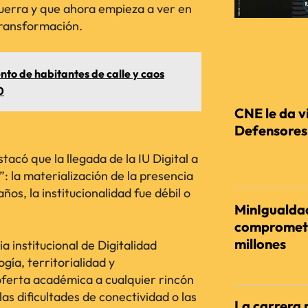
uerra y que ahora empieza a ver en
transformación.
to de habitantes de calle y caos
RECIENTES
0
CNE le da vi
Defensores d
REDACCIÓN AGENC
tacó que la llegada de la IU Digital a
”: la materialización de la presencia
ños, la institucionalidad fue débil o
MinIgualdad
comprometi
millones
 institucional de Digitalidad
gía, territorialidad y
REDACCIÓN AGENC
erta académica a cualquier rincón
las dificultades de conectividad o las
La carrera 