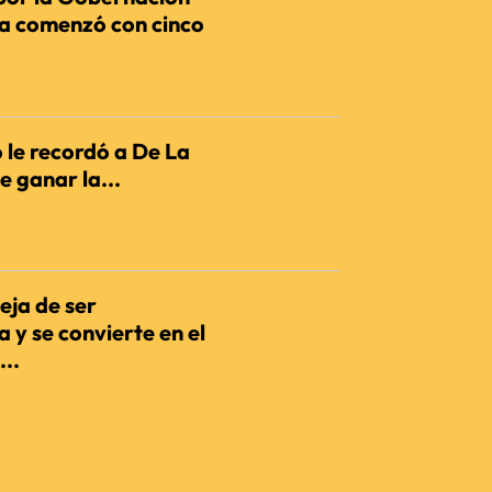
ia comenzó con cinco
IENCIA
 le recordó a De La
e ganar la...
IENCIA
eja de ser
 y se convierte en el
...
IENCIA