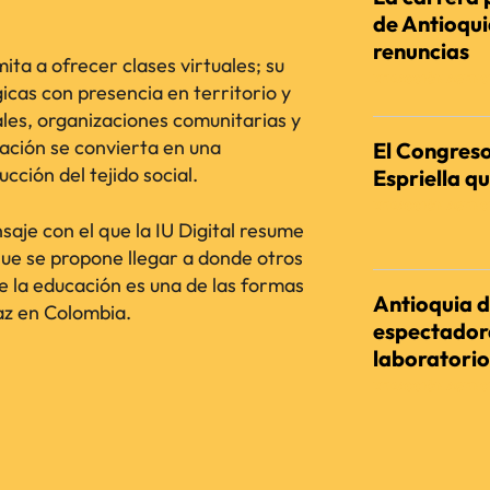
de Antioqu
renuncias
mita a ofrecer clases virtuales; su
REDACCIÓN AGENC
cas con presencia en territorio y
ales, organizaciones comunitarias y
cación se convierta en una
El Congreso
ción del tejido social.
Espriella qu
REDACCIÓN AGENC
aje con el que la IU Digital resume
que se propone llegar a donde otros
e la educación es una de las formas
Antioquia d
az en Colombia.
espectadora
laboratorio
REDACCIÓN AGENC