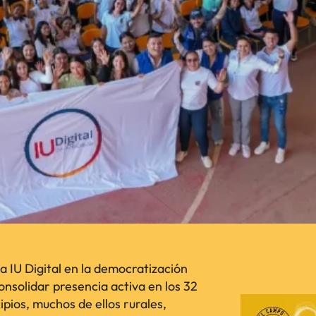
a IU Digital en la democratización
consolidar presencia activa en los 32
pios, muchos de ellos rurales,