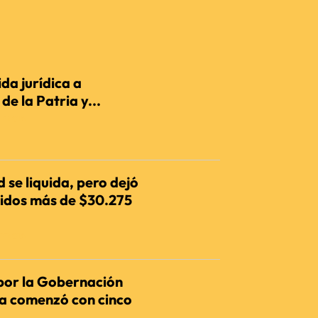
da jurídica a
e la Patria y...
IENCIA
 se liquida, pero dejó
dos más de $30.275
IENCIA
por la Gobernación
ia comenzó con cinco