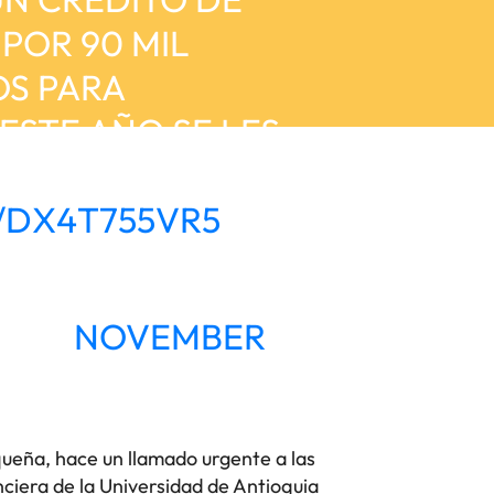
POR 90 MIL
OS PARA
ESTE AÑO SE LES
IOS A LOS…
/DX4T755VR5
ONC)
NOVEMBER
queña, hace un llamado urgente a las
anciera de la Universidad de Antioquia