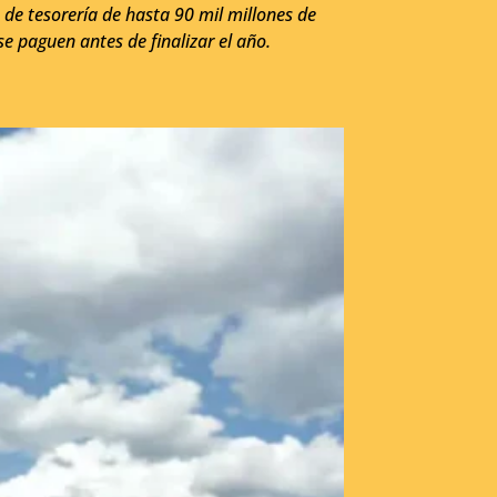
de tesorería de hasta 90 mil millones de
se paguen antes de finalizar el año.