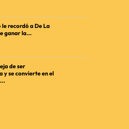
IENCIA
 le recordó a De La
e ganar la...
IENCIA
eja de ser
 y se convierte en el
...
IENCIA