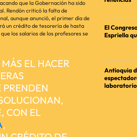
tacando que la Gobernación ha sido
REDACCIÓN AGENC
al. Rendón criticó la falta de
nal, aunque anunció, el primer día de
á un crédito de tesorería de hasta
El Congreso
que los salarios de los profesores se
Espriella qu
REDACCIÓN AGENC
 MÁS EL HACER
Antioquia d
DERAS
espectadora
E PRENDEN
laboratorio
REDACCIÓN AGENC
 SOLUCIONAN,
, CON EL
A
,
N CRÉDITO DE