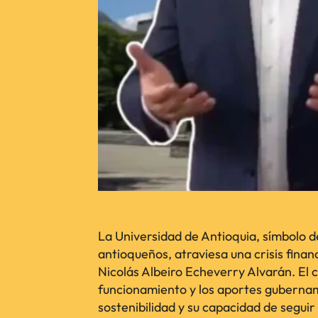
La Universidad de Antioquia, símbolo de
antioqueños, atraviesa una crisis finan
Nicolás Albeiro Echeverry Alvarán. El 
funcionamiento y los aportes gubernam
sostenibilidad y su capacidad de segui