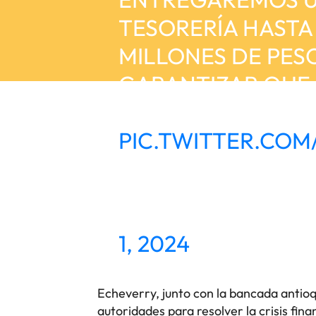
TESORERÍA HASTA 
MILLONES DE PES
GARANTIZAR QUE 
PAGUE LOS SALAR
PIC.TWITTER.COM
— ANDRÉS JULIÁN
(@ANDRESJREND
1, 2024
Echeverry, junto con la bancada antio
autoridades para resolver la crisis fin