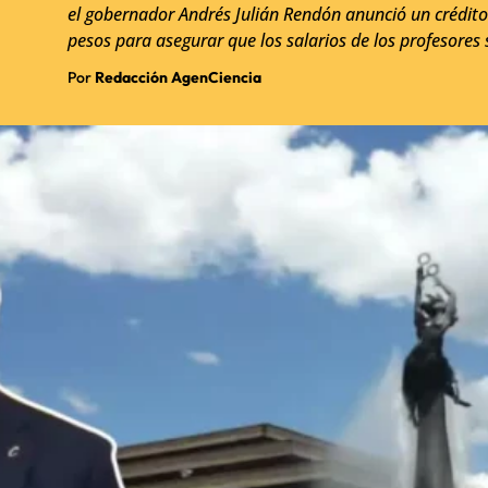
el gobernador Andrés Julián Rendón anunció un crédito 
pesos para asegurar que los salarios de los profesores 
Por
Redacción AgenCiencia