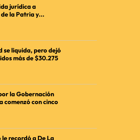
da jurídica a
e la Patria y...
IENCIA
 se liquida, pero dejó
dos más de $30.275
IENCIA
por la Gobernación
ia comenzó con cinco
IENCIA
 le recordó a De La