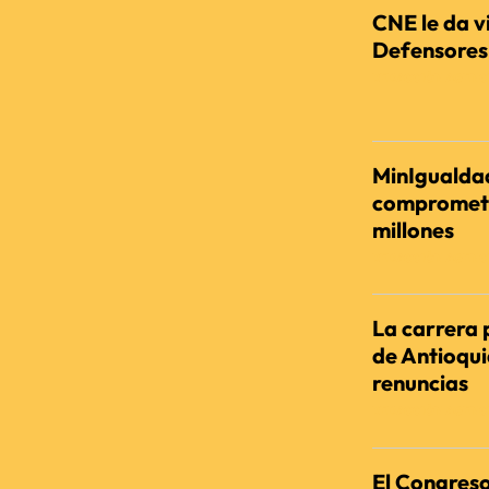
CNE le da vi
Defensores d
REDACCIÓN AGENC
MinIgualdad
comprometi
millones
REDACCIÓN AGENC
La carrera 
de Antioqu
renuncias
REDACCIÓN AGENC
El Congreso