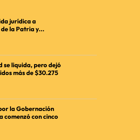
da jurídica a
e la Patria y...
IENCIA
 se liquida, pero dejó
dos más de $30.275
IENCIA
por la Gobernación
ia comenzó con cinco
IENCIA