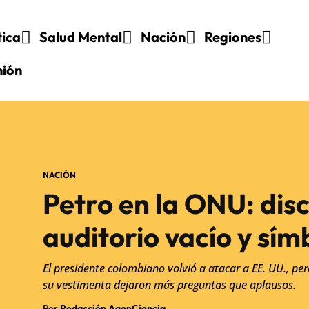
tica
Salud Mental
Nación
Regiones
nión
NACIÓN
Petro en la ONU: dis
auditorio vacío y sí
El presidente colombiano volvió a atacar a EE. UU., per
su vestimenta dejaron más preguntas que aplausos.
Por
Redacción AgenCiencia