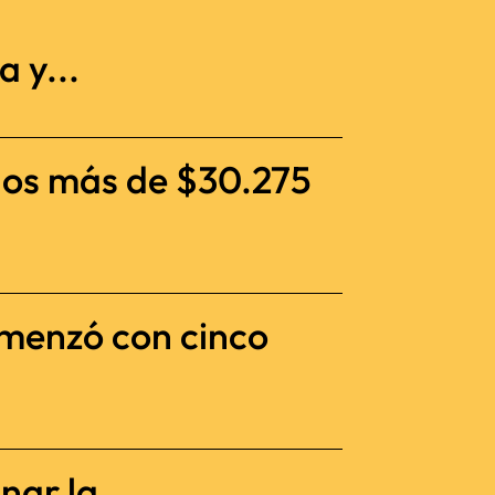
 y...
dos más de $30.275
omenzó con cinco
nar la...