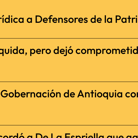
ídica a Defensores de la Patria
iquida, pero dejó comprometi
a Gobernación de Antioquia c
cordó a De La Espriella que ga